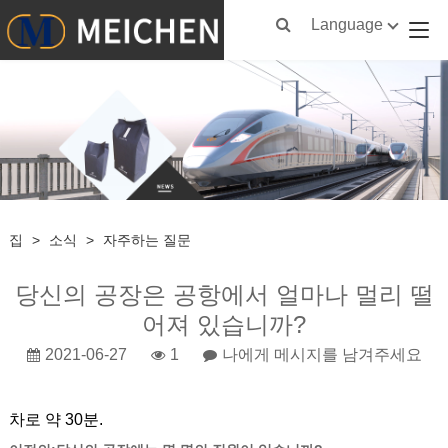
Language
집
>
소식
>
자주하는 질문
당신의 공장은 공항에서 얼마나 멀리 떨
어져 있습니까?
2021-06-27
1
나에게 메시지를 남겨주세요
차로 약 30분.