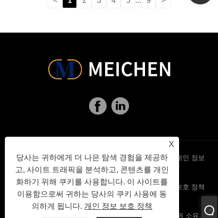
<
1
2
3
4
5
...
9
>
X
당사는 귀하에게 더 나은 탐색 경험을 제공하
Links
Sitemap
RSS
XML
개인 정보
고, 사이트 트래픽을 분석하고, 콘텐츠를 개인
화하기 위해 쿠키를 사용합니다. 이 사이트를
보호 정책
이용함으로써 귀하는 당사의 쿠키 사용에 동
의하게 됩니다.
개인 정보 보호 정책
Copyright © 2021 지난 Meichen Packing Co., Ltd 판권 소유.